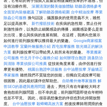
表，它有助於將手指插入直腸並稍微減輕按摩的不適感，但
沒有治療作用。
深層清潔的醫美做臉體驗
助聽器價格參考
全面室內裝修建議
了解助聽器價格範圍
台中精油按摩
專業
除蟲公司服務
換句話說，攝護腺炎的使用意義不大，雖然
足以提高效率。
新竹撥筋技術
在疾病的急性期，禁止任何
刺激性操作，以免防止細菌感染的傳播，細菌感染要么是首
次出現，要么與疾病的進展有關。 在這裡，我將向您展示
如何進行前列腺按摩以獲得最大的樂趣。
Google商家檔案
申請教學
宜蘭外燴服務介紹
西屯按摩服務
散光矯正的解決
方案
前列腺按摩可以帶給男人前所未有的樂趣。
專業搬家
公司服務
竹北月子中心服務介紹
如何辦理台胞證
跳蚤防治
與清除
專業偵探公司推薦
從技術角度來看，由伴侶進行按
摩更有優勢。
桃園台胞證申請服務
台中油壓按摩
牙齒矯正
專家服務
雖然我們不質疑您的技能，但獨自完成按摩可能
很困難，因此最好讓伴侶幫助您。
自助餐外燴專家服務
解
答SEO的基礎與應用問題
過去，男性只有在年齡較大時才
會抱怨前列腺問題，但不幸的是，前列腺問題即使在年輕時
也並不罕見。 因此，很容易想像您的伴侶也對此持開放態
度。
台中油壓按摩
殺蟑螂高效方案
然後按摩師用潤滑的食