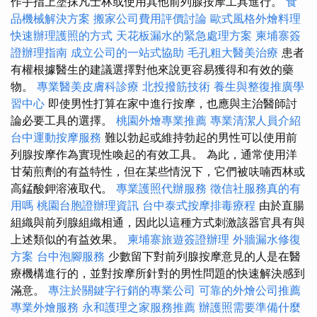
作手指上塗抹凡士林或使用其他前列腺按摩工具進行。
食
品機械解決方案
搬家公司費用評價討論
歐式風格外燴料理
快速辦理護照的方式
天花板漏水的緊急處理方案
柬埔寨簽
證辦理指南
成立公司的一站式協助
毛孔粗大醫美治療
患者
有權根據醫生的建議選擇對他來說更容易獲得和有效的藥
物。
專業醫美皮膚科診療
北投撥筋技術
養生與整復推廣學
習中心
即使男性打算在家中進行按摩，也應與主治醫師討
論必要工具的選擇。
桃園外燴專業推薦
專業清潔人員介紹
台中運動按摩服務
難以勃起或維持勃起的男性可以使用前
列腺按摩作為實現性喚起的有效工具。 為此，通常使用洋
甘菊煎劑的有益特性，但在某些情況下，它們被呋喃西林或
高錳酸鉀溶液取代。
專業護照代辦服務
徵信社服務真的有
用嗎
桃園台胞證辦理資訊
台中泰式按摩排毒療程
由於直腸
組織與前列腺組織相通，因此以這種方式刺激該器官具有與
上述類似的有益效果。
柬埔寨旅遊簽證辦理
外牆漏水修復
方案
台中泡腳服務
少數留下對前列腺按摩意見的人是在醫
療機構進行的，並對按摩所針對的男性問題的快速解決感到
滿意。
專注於關鍵字行銷的專業公司
可靠的外燴公司推薦
專業外燴服務
永和護理之家服務推薦
辦護照需要準備什麼