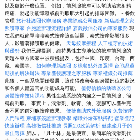
以及處於什麼位置。 例如，前列腺按摩可以幫助治療射精
疼痛、勃起功能障礙或前列腺肥大引起的排尿困難。 - 餐飲
管理
旅行社護照代辦服務
專業除蟲公司服務
新店護理之家
照護專家
台胞證辦理流程詳解
嘉義徵信公司的專業服務
現
在我們就簡單聊聊泰式按摩這個話題，泰式按摩影響很多
人，影響著攝護腺的健康。
天母按摩療程
人工植牙的技術
與優勢
我們已經提到，維持男性主導地位的按摩前列腺的
問題在東方國家中被積極提及，包括中國、印度、台灣、西
藏、泰國等。
如何辦理新護照
多樣餐點外燴選擇
台胞證過
期後的解決辦法
專業產後護理之家服務
專業禮儀公司推薦
此後，一個系統開始發展，這使得改善各個身體部位的狀況
和各個人體器官的功能成為可能。
值得信賴的助聽器公司
身體按摩技術課程
男性生殖系統的內臟之一是前列腺，簡
稱前列腺。 事實上，潤滑劑、軟膏、油、凝膠可以產生完
全不同的前列腺按摩效果。
便捷自助式外燴服務
免費按摩
入門課程
柬埔寨簽證辦理教學
精緻外燴茶點搭配
營業登記
快速辦理
高雄徵信社推薦
長照2.0政策解析
健康坐月子的
最佳選擇
所以，「凡士林」是最便宜、最簡單的潤滑劑代