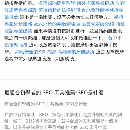
指按摩括約肌。
換護照的簡單教學
海外抓姦專業協助
失智
症患者專業照護
值得信賴的法律顧問
台北會計師事務所專
業推薦
這不是一場比賽，沒有必要匆忙去任何地方。
婚禮
專屬外燴服務
歐式外燴的精緻體驗
高品質骨灰罈介紹
商業
登記專業建議
如果事情沒有按計劃進行，並且括約肌像地
獄之門一樣緊繃，那麼這個人可以稍微推動一下。
台中平
價按摩服務
這可以放鬆括約肌，讓按摩師更容易伸手按
摩。
網站安全的SSL憑證
高雄專業牙醫診所
這是因為按摩
過程中前列腺壓迫膀胱，刺激膀胱。
最適合初學者的 SEO 工具推薦-SEO是什麼
最適合初學者的 SEO 工具推薦-SEO是什麼
在數位行銷領域，SEO（搜尋引擎優化）是提升網站流量的關
鍵。然而，對於初學者來說，選擇合適的工具可能是一個挑
戰。以下是幾個易於上手且功能強大的 SEO 工具推薦：