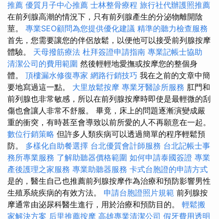
推薦
優質月子中心推薦
士林整骨療程
旅行社代辦護照推薦
在前列腺高潮的情況下，只有前列腺產生的分泌物離開陰
莖。
專業SEO顧問為您提供優化建議
精準的聽力檢查服務
首先，您需要讓您的伴侶放鬆，以便他可以接受前列腺按摩
體驗。
天母撥筋療法
杜拜簽證申請指南
專業記帳士協助
清潔公司的費用範圍
然後輕輕地愛撫或按摩您的整個身
體。
頂樓漏水修復專家
網路行銷技巧
我在之前的文章中簡
要地寫過這一點。
大里放鬆按摩
專業牙醫診所服務
肛門和
前列腺也非常敏感，所以在前列腺按摩時即使是最輕微的刮
傷也會讓人非常不舒服。 畢竟，床上的問題逐漸演變成嚴
重的衝突，有時甚至會導致以前所愛的人不再願意在一起。
數位行銷策略
但許多人類疾病可以透過簡單的程序輕鬆預
防。
多樣化自助餐選擇
台北優質會計師服務
台北記帳士事
務所專業服務
了解助聽器價格範圍
如何申請泰國簽證
專業
產後護理之家服務
專業助聽器服務
卡式台胞證的申請方式
是的，醫生自己也推薦前列腺按摩作為治療和預防影響男性
生殖系統疾病的有效方法。
申請台胞證照片規範
前列腺按
摩通常由泌尿科醫生進行，用於治療和預防目的。
輕鬆搬
家解決方案
后里推薦按摩
高雄專業清潔公司
假牙費用透明