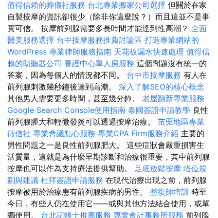
值得信賴的葬儀社服務
台北專業搬家公司選擇
但關於在家
自製按摩的資訊卻很少（除非你這麼說？）而且這並不是事
實可信。 按摩前列腺需要多長時間才能達到性高潮？
全面
醫美服務選擇
台中按摩服務推薦討論區
打造專業網站的
WordPress
專業律師服務指南
天花板漏水快速處理
值得信
賴的助聽器公司
養護中心單人房服務
這個問題沒有統一的
答案，因為每個人的情況都不同。
台中市按摩服務
有人在
前列腺刺激幾秒鐘後達到高潮。
深入了解SEO的核心概念
其他男人需要更多時間，甚至幾分鐘。
老屋翻新專業服務
Google Search Console使用指南
泰國簽證申請教學
良性
前列腺腫大和輕微發炎可以透過按摩治療。
苗栗地區專業
徵信社
專業會議點心服務
專業CPA Firm服務介紹
主要的
男性問題之一是良性前列腺肥大。 這些症狀會嚴重損害生
活質量，這就是為什麼早期診斷和治療很重要，其中前列腺
按摩也可以作為支持療法提供幫助。
足底放鬆按摩
塔位規
劃與建議
杜拜簽證申請服務
在現代治療出現之前，前列腺
按摩被用於治療患有前列腺疾病的男性。
整復師培訓
時至
今日，有些人仍在使用它——或與其他方法結合使用，或單
獨使用。
台北記帳士推薦服務
專業會計事務所服務
前列腺