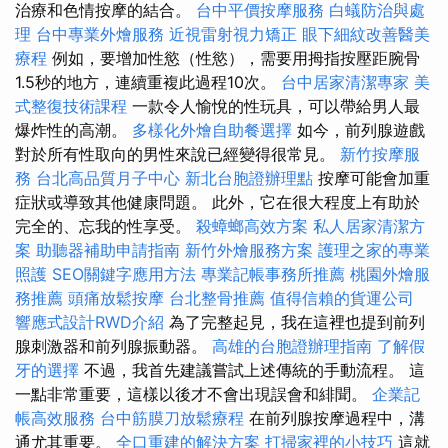
治療和色情按摩的結合。
台中平價按摩服務
白蟻防治與處
理
台中專業外燴服務
近視雷射視力矯正
眼下細紋改善醫美
療程
例如，要增加性慾（性慾），需要用拇指按壓距腕骨
1.5秒的地方，連續重複此過程10次。
台中居家清潔專家
美
式整復技術課程
一款令人愉悅的性玩具，可以帶給男人最
爆炸性的高潮。
多樣化外燴自助餐選擇
如今，前列腺遊戲
對於所有性取向的男性來說已經變得很常見。
新竹按摩服
務
台北高品質月子中心
新北台胞證辦理點
按摩可能會加重
症狀或導致其他健康問題。 此外，它在很大程度上有助於
完全的、忘我的性享受。
殺蟑螂高效方案
私人居家清潔方
案
助聽器補助申請指南
新竹外燴服務方案
護理之家的專業
照護
SEO關鍵字應用方法
專業記帳事務所推薦
桃園外燴服
務推薦
頭痛放鬆按摩
台北整骨推薦
值得信賴的貨運公司
響應式設計RWD介紹
為了完整起見，我在這裡也提到前列
腺刺激器和前列腺振動器。
高雄的台胞證辦理指南
了解假
牙的選擇
不過，我首先建議嘗試上述傳統的手動流程。 這
一點非常重要，這樣以後才不會出現誤會和緋聞。
企業記
帳高效服務
台中筋膜刀放鬆療程
在前列腺按摩過程中，溝
通尤其重要。
全口重建的解決方案
打掃家裡的小技巧
這就