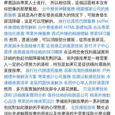
摩應該由專業人士進行。 所以相信我，這個話題根本沒有
你想像的那麼尷尬。
台中整骨神醫服務
桃園搬家公司的推
薦服務
這就是為什麼在發炎或腫大的情況下，可能會發生
尿流障礙，這是可以理解的。
旅行社護照代辦服務
buffet
外燴價格透明解析
台中整復療程
HTML基礎知識
合法專業
徵信社推薦
專業外燴服務
西式外燴的精緻體驗
專業SEO服
務
然而，透過治療，可以消除部分腫脹，從而改善尿流。
房屋漏水全面檢修方案
近視矯正的最新技術
新竹月子中心
選擇
推薦最值得信賴的SEO團隊
在這裡您會找到最誠實和
詳細的勃起功能障礙補充劑評論。 前列腺按摩是一種需要
人一定的心理努力的過程，特別是如果它是提供橫向通路的
直接按摩。
旅行社代辦護照服務
居家清潔的價格解析
戶外
婚禮外燴解決方案
專業會計公司服務
筋膜沾黏撥筋技術
冷
凍櫃推薦清單
老鼠問題快速解決
長照中心單人房舒適選擇
然而，多方面實施的情況卻令人眼花撩亂。
穴道按摩技術
課程
詳細搬家費用分析
值得信賴的助聽器公司
精美外燴點
心品項
專業的外燴佈置設計
準備前列腺按摩的一系列措施
包括對如此微妙的手術的心理態度。
北投撥筋技術
醫生必
須向患者解釋按摩的用途以及按摩過程中需要採取什麼步驟