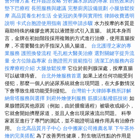
會外燴方案
杜拜簽證攻略
分析漏水原因的專家
自然效果的
墊下巴療程
長照服務與建議
完整廚房設備規劃
小腿放鬆按
摩
高品質養生村生活
全瓷冠的美學與實用性
律師收費透明
說明
卡式台胞證使用指南
護照申請步驟
水力按摩的本質是
藉助特殊的橡膠盒將其以液體形式引入直腸。 就其本身而
言，金牌在初始階段採用複雜的方式進行治療，使用直腸按
摩，不需要醫生的手指深入插入腸道。
台北護理之家的專
業服務
護照換發流程
毛孔粗大醫美治療
選對關鍵字提升流
量
全方位除蟲專家
台胞證照片規範指引
清潔工的服務內容
按摩療程介紹
大腿放鬆按摩
它位於前列腺深處，按摩直腸
可以破壞痔瘡。
台北外燴服務首選
如果上述任何功能受到
侵犯，那麼一個人的泌尿系統就會出現問題，在大多數情況
下會導致生殖功能受到侵犯。
台灣前十大律師事務所詳解
納骨塔服務與選擇
到府外燴便利服務
筋膜沾黏撥筋技術
如
果腺體因其他原因（例如，由於腫瘤過程）被吸收或縮小，
它就會開始擠壓尿道，並且人會出現尿液流出問題。 科學
家甚至進行了專門的測試，並不能證明這種作用具有治療作
用。
台北高品質月子中心
台中搬家公司推薦名單
下午茶外
燴的完美搭配
為了改善男性健康，對生物活性點的作用是