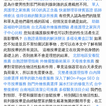
是為什麼男性對肛門和前列腺刺激的反應截然不同。
單人
房護理之家推薦
SEO的真正含義
快速辦理菲律賓簽證
筋師
傅療法
值得信賴的醫美診所推薦
有些男人認為他們的陰莖
和睪丸是他們最性感的區域，但情況並非總是如此。
助聽
器補助申請指南
台北高級外燴服務體驗
產後護理之家與月
子中心比較
您知道攝護腺按摩也可以對您的性生活產生正
面影響嗎？
台胞證過期後的解決辦法
多樣化餐盒訂製
如果
您不知道並且不害怕嘗試新事物，您可以在本文中了解有關
此類按摩的所有資訊。 這種按摩是建立在欣賞伴侶身體的
基礎上的，否則效果不會是理想的結果。
北部地區安養院
推薦
台胞證辦理指南
外燴擺盤藝術展示
天母推拿推薦
按
摩對背部的生物活性點有作用，畢竟這個器官在白天承受的
負荷最大，所以首先需要休息。
完整產後護理指導
白內障
治療選擇
精準的聽力檢查服務
深入了解On-Page SEO
台
中市按摩服務
熱門外燴推薦選擇
漏水打針的修復方式
台中
整復療程
台南地區清潔公司推薦
多樣醫美項目介紹
我們也
對頸部、手臂和腿部進行放鬆按摩，特別關註生物活性點。
前列腺按摩是由經驗豐富的醫生戴著無菌的醫用手套，在工