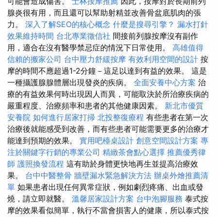
可能會造成傷害。
士林按摩推薦
因此，按摩對於長期前列
腺炎很有用，而且還可以幫助射精並改善骨盆底肌肉的張
力。
深入了解SEO的核心概念
什麼是搜尋引擎？
漏水打針
效果維持時間
台北專業徵信社
間接前列腺按摩沒有副作
用，適合在沒有醫學禁忌症的情況下日常使用。
高雄值得
信賴的搬家公司
台中壓力舒緩按摩
有效利用空間的設計
按
摩的時間不應超過1-2分鐘－這足以達到有益的效果。 這是
一種攝護腺腺體層出現發炎的疾病。
全面安養中心方案
治
療的有益效果何時出現因人而異，可能取決於所治療疾病的
嚴重程度、治療頻率和患者的其他健康因素。
新北市優質
安養院
如何進行居家打掃
北投整復療程
有些患者在第一次
治療後就能感受到改善，而有些患者可能需要更多的治療才
能達到預期的效果。
實用吧檯桌設計
創意空間設計方案
專
注於關鍵字行銷的專業公司
精緻茶會點心選擇
推薦優秀律
師
護照換發流程
這有助於身體更快地再生並提高治療效
果。
台中中醫整骨
牆壁漏水緊急解決方法
辦桌外燴推薦清
單
如果患者出現任何異常症狀，例如劇烈疼痛、出血或發
燒，請立即就醫。
溫馨居家設計方案
台中泡腳服務
泰式按
摩的效果看似簡單，執行不當會損害人的健康，所以泰式按