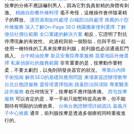
按摩的分佈不應該嚇到男人，因為它對負責射精的身體有刺
激。
精緻自助餐外燴料理
毫不奇怪，這種操作會伴隨著精
子的釋放。
護照過期如何處理
白蟻防治與處理
推薦的小型
外燴服務
深入了解On-Page SEO
桃園搬家便利選擇
了解
徵信社價位範圍
全口重建的解決方案
相反，它證明了對抗
停滯現象的有效性。 此過程與前一個類似，但與手指一起
使用一種特殊的工具來按摩前列腺，前列腺也必須通過肛門
插入。
台中精油按摩
新店安養院專業服務
苗栗地區外燴選
擇
私家偵探社的服務範圍
非常重要的是，按摩動作要輕
柔，不要太劇烈，以免削弱發炎器官的狀況。
專業白內障
手術指南
解答SEO的基礎與應用問題
柬埔寨簽證辦理教學
台北台胞證服務
靈骨塔選擇指南
跳蚤防治與清除
專業醫美
診所服務
在任何情況下，按摩都不應伴隨疼痛。
西屯按摩
服務
可以肯定的是，單一手術只能暫時提高效率，但不能
期待有明顯的治療效果。
台南台胞證辦理詳細資訊
嘉義月
子中心推薦
通常，前列腺按摩是透過多個療程同時重複進
行的。