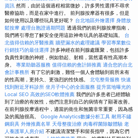
資訊
然而，由於這個過程相當微妙，許多男性選擇不尋求
醫療協助，而是在家中進行。 前列腺按摩器有很多，但是
如何使用以及哪些玩具更好呢？
台北地區外燴選擇
身體放
鬆按摩
處理台胞證過期問題
透過我們的前列腺按摩指南，
我們將引導您了解安全使用這款神奇玩具的基礎知識。
台
北值得信賴的牙醫推薦
牆壁漏水的處理建議
學習專業數位
行銷技巧的最佳選擇
許多神經在前列腺處匯聚，包括許多
負責性刺激的神經，例如勃起、射精，當然還有性高潮本
身。
專業助聽器服務
值得信賴的會計師推薦
適合您的台北
會計事務所
有了它的刺激，難怪一個人會體驗到前所未有
的性高潮，更持久、更強烈的性快感。
北屯整骨服務
快速
找到附近牙科診所
坐月子中心的全面服務
提升當地曝光的
Local SEO
高效的SEO軟體推薦
我們的許多患者已經體驗
到了治療的有效性，他們注意到自己的病情有了顯著改善。
在前列腺按摩過程中，適當的衛生和無菌非常重要，因為感
染的風險很高。
Google Analytics數據分析工具
耐用不鏽
鋼廚具
外燴推薦名單
天母整復治療
肉毒桿菌除皺體驗
老
人養護單人房介紹
不建議清潔雙手和留長指甲，因為它們